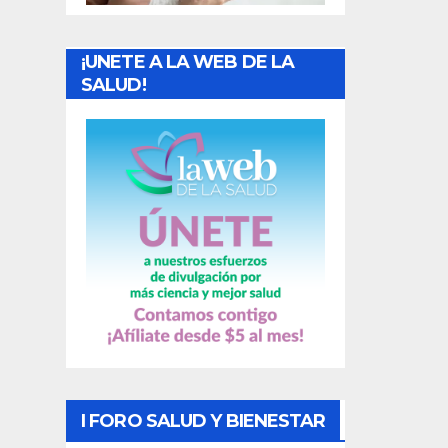
a
¡UNETE A LA WEB DE LA
d
SALUD!
a
s
I FORO SALUD Y BIENESTAR