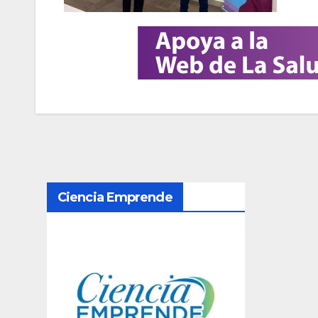
N
Ciencia Emprende
a
v
e
g