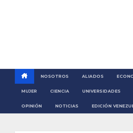
Saltar
al
contenido
NOSOTROS
ALIADOS
ECONO
MUJER
CIENCIA
UNIVERSIDADES
OPINIÓN
NOTICIAS
EDICIÓN VENEZU