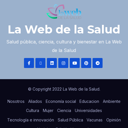
La Web de la Salud
Salud pública, ciencia, cultura y bienestar en La Web
de la Salud
© Copyright 2022 La Web de la Salud.
Nosotros
Aliados
Economía social
Educacion
Ambiente
Cultura
Mujer
Ciencia
Universidades
Tecnología e innovación
Salud Pública
Vacunas
Opinión