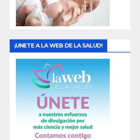
d
a
s
¡UNETE A LA WEB DE LA SALUD!