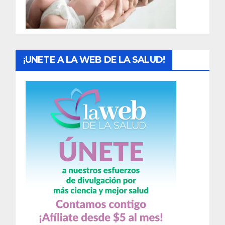
a
s
¡UNETE A LA WEB DE LA SALUD!