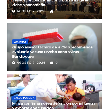
Senacyt reconoce las contribuciones de la
ciencia panameña
0
AGOSTO 7, 2026
VACUNAS
Grupo asesor técnico de la OMS recomienda
evaluar la vacuna Ervebo contra virus
Bundibugyo
0
AGOSTO 7, 2026
SALUD PÚBLICA
Minsa confirma nueva defunción por influenza
y exhorta a vacunación