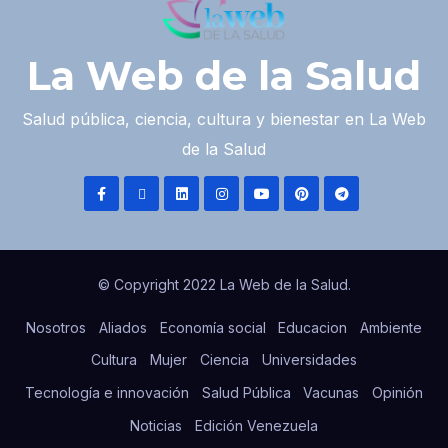
La Web de la Salud
Salud pública, ciencia, cultura y bienestar en La Web
de la Salud
© Copyright 2022 La Web de la Salud.
Nosotros
Aliados
Economía social
Educacion
Ambiente
Cultura
Mujer
Ciencia
Universidades
Tecnología e innovación
Salud Pública
Vacunas
Opinión
Noticias
Edición Venezuela