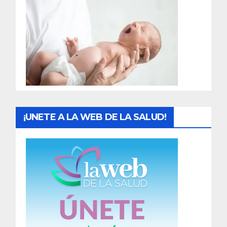
r
a
d
a
s
¡UNETE A LA WEB DE LA SALUD!