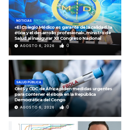
NOTICIAS
«El Colegio Médico es garante de la calidad, la
ética y el desarrollo profesional», ministro de
Salud al inaugurar XII Congreso Nacional
0
AGOSTO 6, 2026
SALUD PÚBLICA
OMS y CDC de África piden medidas urgentes
para contener el ébola en la República
Democrática del Congo
0
AGOSTO 6, 2026