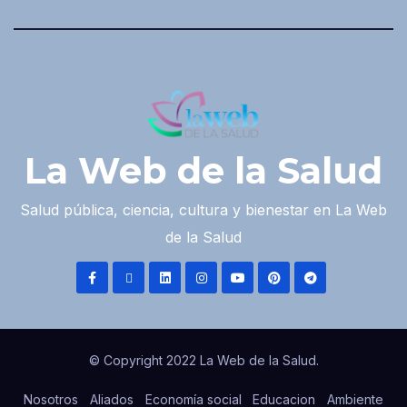
La Web de la Salud
Salud pública, ciencia, cultura y bienestar en La Web
de la Salud
© Copyright 2022 La Web de la Salud.
Nosotros
Aliados
Economía social
Educacion
Ambiente