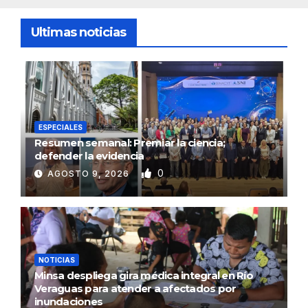
Ultimas noticias
ESPECIALES
Resumen semanal: Premiar la ciencia;
defender la evidencia
0
AGOSTO 9, 2026
NOTICIAS
Minsa despliega gira médica integral en Río
Veraguas para atender a afectados por
inundaciones