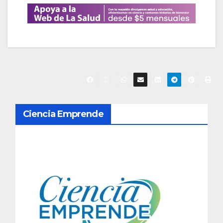
N
Ciencia Emprende
a
v
e
g
a