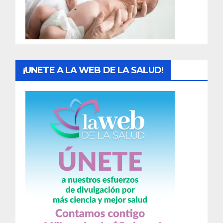
d
a
s
¡UNETE A LA WEB DE LA SALUD!