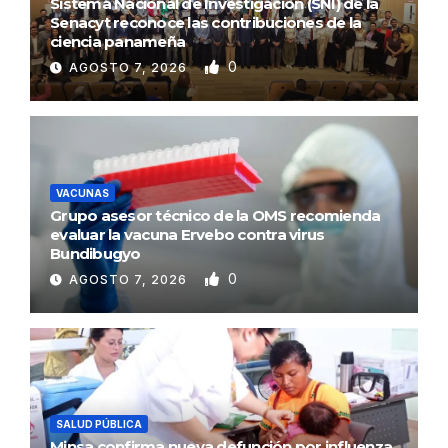
Sistema Nacional de Investigación (SNI) de la
Senacyt reconoce las contribuciones de la
ciencia panameña
0
AGOSTO 7, 2026
VACUNAS
Grupo asesor técnico de la OMS recomienda
evaluar la vacuna Ervebo contra virus
Bundibugyo
0
AGOSTO 7, 2026
SALUD PÚBLICA
Minsa confirma nueva defunción por influenza