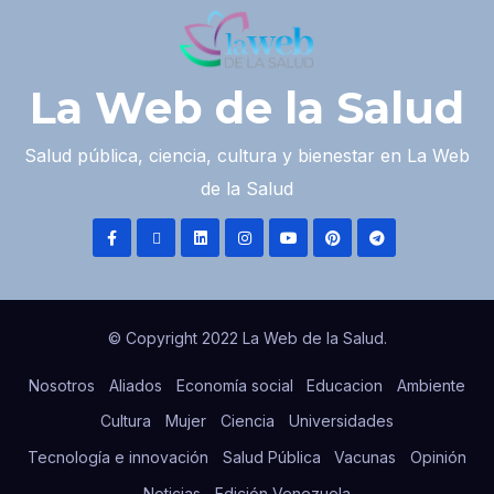
La Web de la Salud
Salud pública, ciencia, cultura y bienestar en La Web
de la Salud
© Copyright 2022 La Web de la Salud.
Nosotros
Aliados
Economía social
Educacion
Ambiente
Cultura
Mujer
Ciencia
Universidades
Tecnología e innovación
Salud Pública
Vacunas
Opinión
Noticias
Edición Venezuela