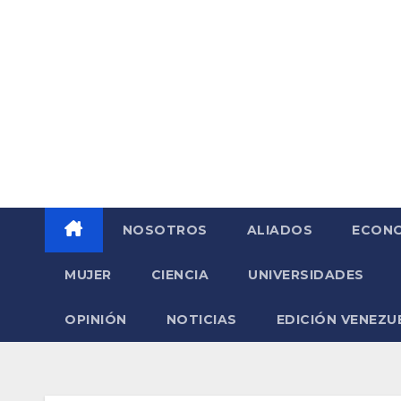
Saltar
al
contenido
NOSOTROS
ALIADOS
ECONO
MUJER
CIENCIA
UNIVERSIDADES
OPINIÓN
NOTICIAS
EDICIÓN VENEZU