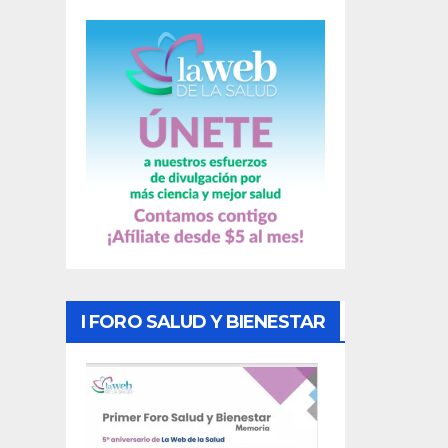
a
s
I FORO SALUD Y BIENESTAR