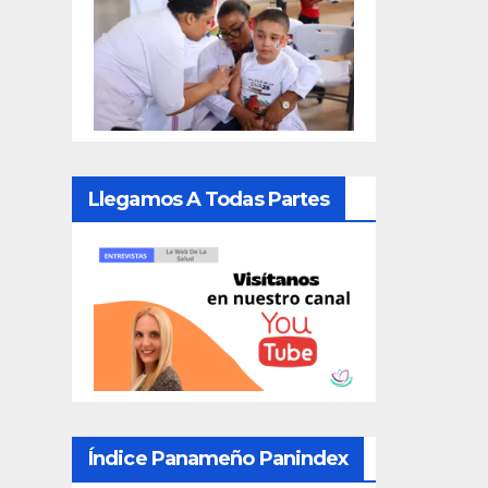
Llegamos A Todas Partes
Índice Panameño Panindex