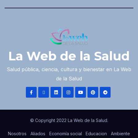
La Web de la Salud
Salud pública, ciencia, cultura y bienestar en La Web
de la Salud
© Copyright 2022 La Web de la Salud.
Nosotros
Aliados
Economía social
Educacion
Ambiente