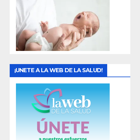
r
a
d
a
s
¡UNETE A LA WEB DE LA SALUD!