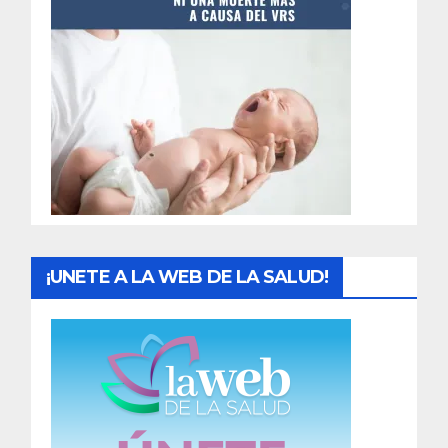
t
r
a
d
a
s
¡UNETE A LA WEB DE LA SALUD!