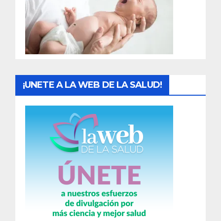
d
a
s
¡UNETE A LA WEB DE LA SALUD!