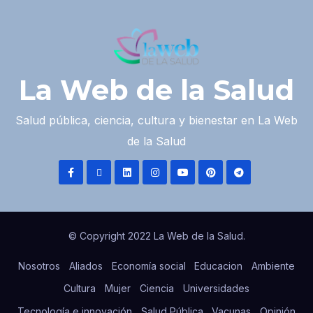
La Web de la Salud
Salud pública, ciencia, cultura y bienestar en La Web
de la Salud
© Copyright 2022 La Web de la Salud.
Nosotros
Aliados
Economía social
Educacion
Ambiente
Cultura
Mujer
Ciencia
Universidades
Tecnología e innovación
Salud Pública
Vacunas
Opinión