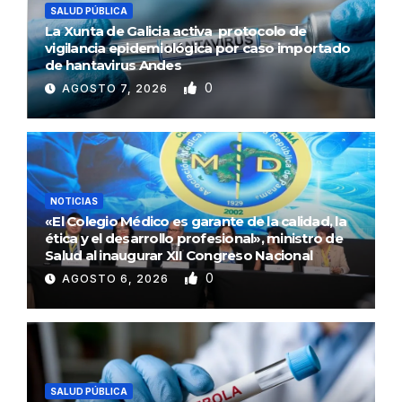
SALUD PÚBLICA
La Xunta de Galicia activa protocolo de
vigilancia epidemiológica por caso importado
de hantavirus Andes
0
AGOSTO 7, 2026
NOTICIAS
«El Colegio Médico es garante de la calidad, la
ética y el desarrollo profesional», ministro de
Salud al inaugurar XII Congreso Nacional
0
AGOSTO 6, 2026
SALUD PÚBLICA