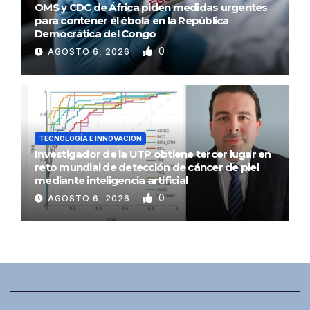
OMS y CDC de África piden medidas urgentes
para contener el ébola en la República
Democrática del Congo
0
AGOSTO 6, 2026
TECNOLOGÍA E INNOVACIÓN
Investigador de la UTP obtiene tercer lugar en
reto mundial de detección de cáncer de piel
mediante inteligencia artificial
0
AGOSTO 6, 2026