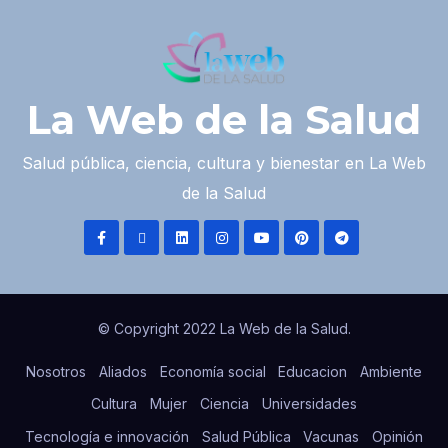
La Web de la Salud
Salud pública, ciencia, cultura y bienestar en La Web
de la Salud
© Copyright 2022 La Web de la Salud.
Nosotros
Aliados
Economía social
Educacion
Ambiente
Cultura
Mujer
Ciencia
Universidades
Tecnología e innovación
Salud Pública
Vacunas
Opinión