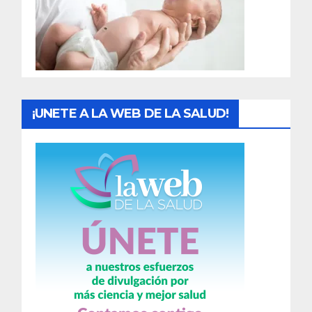
d
a
s
¡UNETE A LA WEB DE LA SALUD!