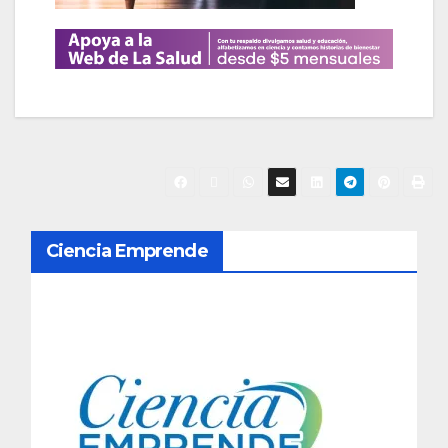
N
Ciencia Emprende
a
v
e
g
a