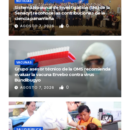
NOTICIAS
Sistema Nacional de Investigación (SNI) de la
Senacyt reconoce las contribuciones de la
ciencia panameña
0
AGOSTO 7, 2026
VACUNAS
Grupo asesor técnico de la OMS recomienda
evaluar la vacuna Ervebo contra virus
Bundibugyo
0
AGOSTO 7, 2026
SALUD PÚBLICA