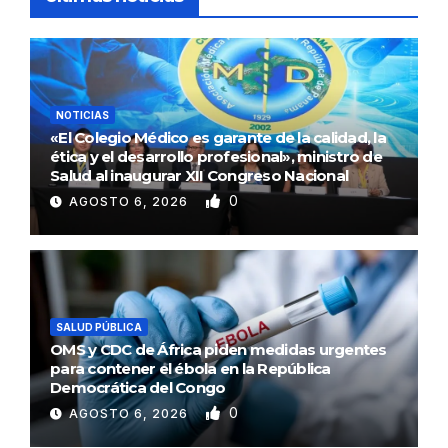
NOTICIAS
«El Colegio Médico es garante de la calidad, la
ética y el desarrollo profesional», ministro de
Salud al inaugurar XII Congreso Nacional
0
AGOSTO 6, 2026
SALUD PÚBLICA
OMS y CDC de África piden medidas urgentes
para contener el ébola en la República
Democrática del Congo
0
AGOSTO 6, 2026