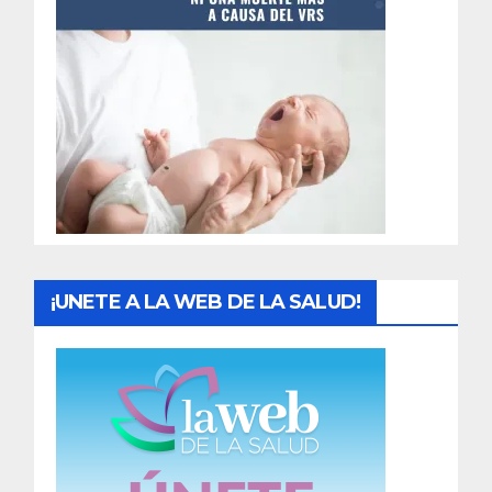
t
r
a
d
a
s
¡UNETE A LA WEB DE LA SALUD!