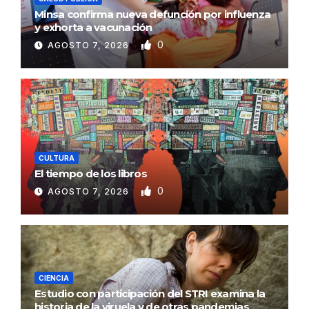
Minsa confirma nueva defunción por influenza
y exhorta a vacunación
0
AGOSTO 7, 2026
CULTURA
El tiempo de los libros
0
AGOSTO 7, 2026
CIENCIA
Estudio con participación del STRI examina la
historia de la viruela y de otras pandemias