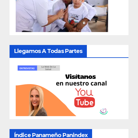
Llegamos A Todas Partes
Índice Panameño Panindex