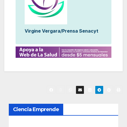
Virgine Vergara/Prensa Senacyt
N
Ciencia Emprende
a
v