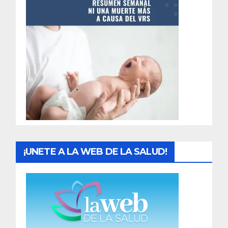
n
t
r
a
d
a
s
¡UNETE A LA WEB DE LA SALUD!