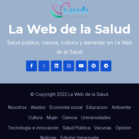
La Web de la Salud
Salud pública, ciencia, cultura y bienestar en La Web
de la Salud
© Copyright 2022 La Web de la Salud.
Nosotros
Aliados
Economía social
Educacion
Ambiente
Cultura
Mujer
Ciencia
Universidades
Tecnología e innovación
Salud Pública
Vacunas
Opinión
Noticias
Edición Venezuela