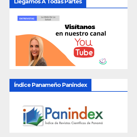
Llegamos A Todas Partes
Índice Panameño Panindex