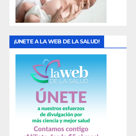
d
a
s
¡UNETE A LA WEB DE LA SALUD!