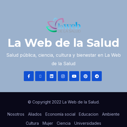
La Web de la Salud
Salud pública, ciencia, cultura y bienestar en La Web
de la Salud
© Copyright 2022 La Web de la Salud.
Nosotros
Aliados
Economía social
Educacion
Ambiente
Cultura
Mujer
Ciencia
Universidades