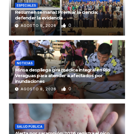
ESPECIALES
Resumen semanal: Premiar la ciencia;
defender la evidencia
0
AGOSTO 9, 2026
NOTICIAS
Minsa despliega gira médica integral en Río
Veraguas para atender a afectados por
inundaciones
0
AGOSTO 8, 2026
SALUD PÚBLICA
Alerta por sarampión: 2026 registra el pico