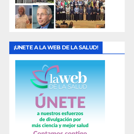
d
a
s
¡UNETE A LA WEB DE LA SALUD!