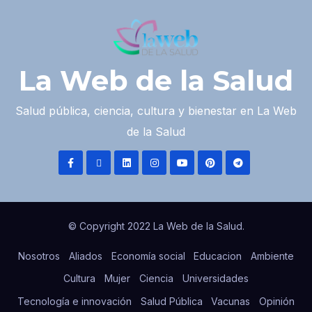
La Web de la Salud
Salud pública, ciencia, cultura y bienestar en La Web
de la Salud
© Copyright 2022 La Web de la Salud.
Nosotros
Aliados
Economía social
Educacion
Ambiente
Cultura
Mujer
Ciencia
Universidades
Tecnología e innovación
Salud Pública
Vacunas
Opinión