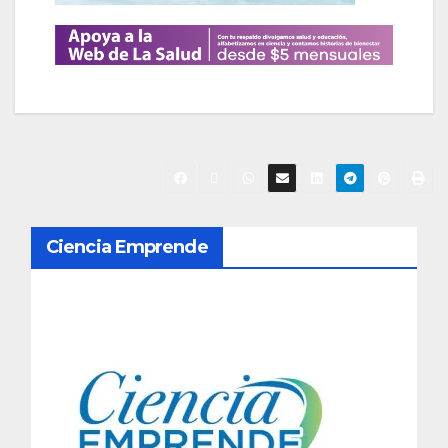
N
Ciencia Emprende
a
v
e
g
a