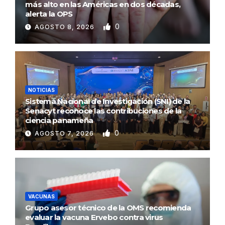
más alto en las Américas en dos décadas,
alerta la OPS
0
AGOSTO 8, 2026
NOTICIAS
Sistema Nacional de Investigación (SNI) de la
Senacyt reconoce las contribuciones de la
ciencia panameña
0
AGOSTO 7, 2026
VACUNAS
Grupo asesor técnico de la OMS recomienda
evaluar la vacuna Ervebo contra virus