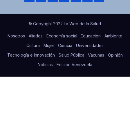
© Copyright 2022 La Web de la Salud.
Nosotros
Aliados
Economía social
Educacion
Ambiente
Cultura
Mujer
Ciencia
Universidades
Tecnología e innovación
Salud Pública
Vacunas
Opinión
Noticias
Edición Venezuela