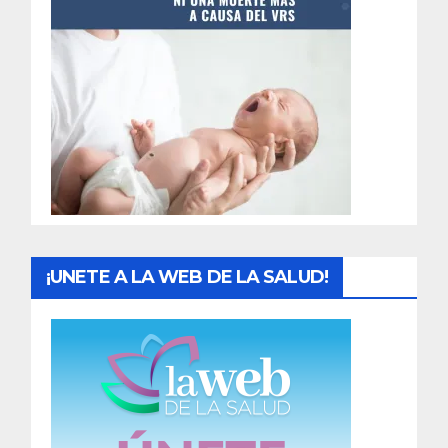
t
r
a
d
a
s
¡UNETE A LA WEB DE LA SALUD!