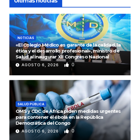
Ultimas noticias
NOTICIAS
«El Colegio Médico es garante de la calidad, la
ética y el desarrollo profesional», ministro de
Salud al inaugurar XII Congreso Nacional
0
AGOSTO 6, 2026
SALUD PÚBLICA
OMS y CDC de África piden medidas urgentes
para contener el ébola en la República
Democrática del Congo
0
AGOSTO 6, 2026