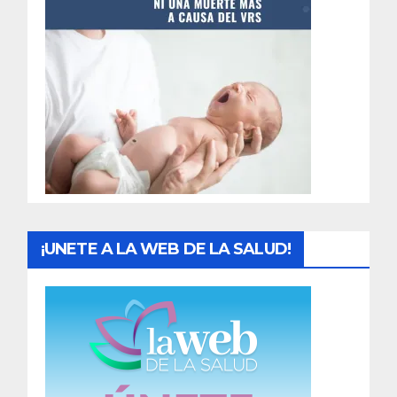
t
r
a
d
a
s
¡UNETE A LA WEB DE LA SALUD!