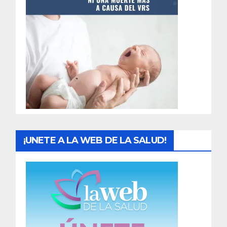
t
r
a
d
a
s
¡UNETE A LA WEB DE LA SALUD!