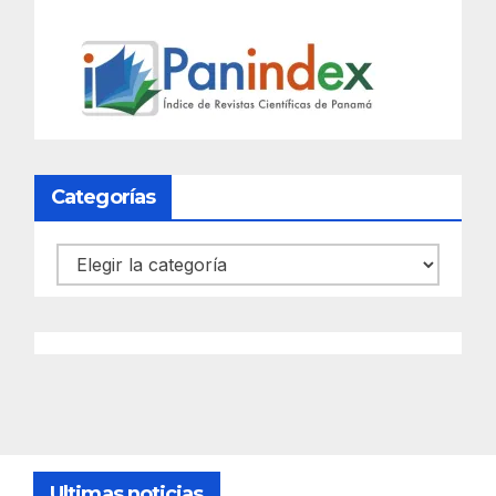
Categorías
Categorías
Ultimas noticias