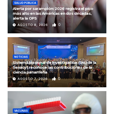
SALUD PÚBLICA
Alerta por sarampión: 2026 registra el pico
más alto en las Américas en dos décadas,
alerta la OPS
0
AGOSTO 8, 2026
NOTICIAS
Sistema Nacional de Investigación (SNI) de la
Senacyt reconoce las contribuciones de la
ciencia panameña
0
AGOSTO 7, 2026
VACUNAS