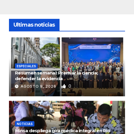
Ultimas noticias
ESPECIALES
Resumen semanal: Premiar la ciencia;
defender la evidencia
0
AGOSTO 9, 2026
NOTICIAS
Minsa despliega gira médica integral en Río