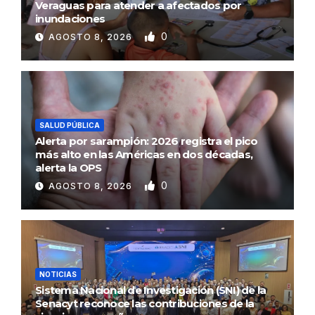
Veraguas para atender a afectados por
inundaciones
0
AGOSTO 8, 2026
SALUD PÚBLICA
Alerta por sarampión: 2026 registra el pico
más alto en las Américas en dos décadas,
alerta la OPS
0
AGOSTO 8, 2026
NOTICIAS
Sistema Nacional de Investigación (SNI) de la
Senacyt reconoce las contribuciones de la