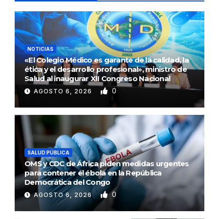
NOTICIAS
«El Colegio Médico es garante de la calidad, la
ética y el desarrollo profesional», ministro de
Salud al inaugurar XII Congreso Nacional
0
AGOSTO 6, 2026
SALUD PÚBLICA
OMS y CDC de África piden medidas urgentes
para contener el ébola en la República
Democrática del Congo
0
AGOSTO 6, 2026