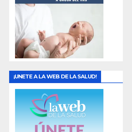
t
r
a
d
a
s
¡UNETE A LA WEB DE LA SALUD!