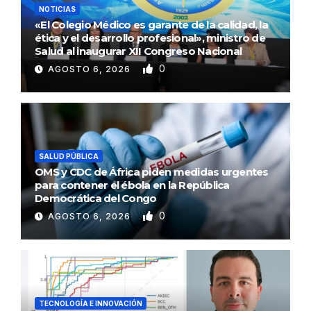
NOTICIAS
«El Colegio Médico es garante de la calidad, la
ética y el desarrollo profesional», ministro de
Salud al inaugurar XII Congreso Nacional
0
AGOSTO 6, 2026
SALUD PÚBLICA
OMS y CDC de África piden medidas urgentes
para contener el ébola en la República
Democrática del Congo
0
AGOSTO 6, 2026
TECNOLOGÍA E INNOVACIÓN