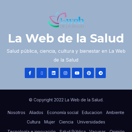
La Web de la Salud
Salud pública, ciencia, cultura y bienestar en La Web
de la Salud
© Copyright 2022 La Web de la Salud.
Nosotros
Aliados
Economía social
Educacion
Ambiente
Cultura
Mujer
Ciencia
Universidades
Tecnología e innovación
Salud Pública
Vacunas
Opinión