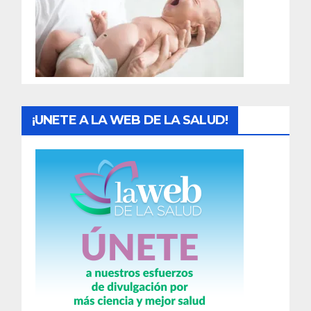
d
a
s
¡UNETE A LA WEB DE LA SALUD!