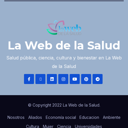
La Web de la Salud
Salud pública, ciencia, cultura y bienestar en La Web
de la Salud
© Copyright 2022 La Web de la Salud.
Nosotros
Aliados
Economía social
Educacion
Ambiente
Cultura
Mujer
Ciencia
Universidades