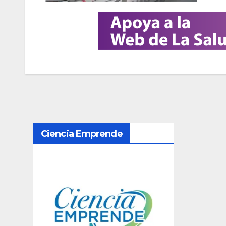
N
Ciencia Emprende
a
v
e
g