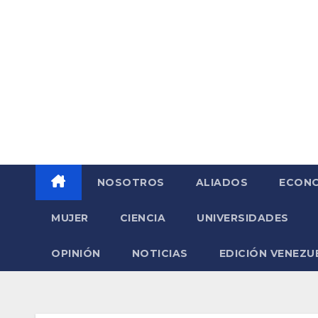
Saltar
al
contenido
NOSOTROS
ALIADOS
ECONO
MUJER
CIENCIA
UNIVERSIDADES
OPINIÓN
NOTICIAS
EDICIÓN VENEZU