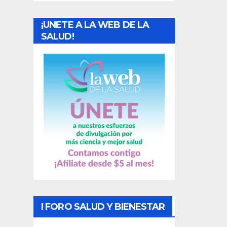
a
¡UNETE A LA WEB DE LA
d
SALUD!
a
s
I FORO SALUD Y BIENESTAR