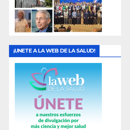
a
d
a
s
¡UNETE A LA WEB DE LA SALUD!