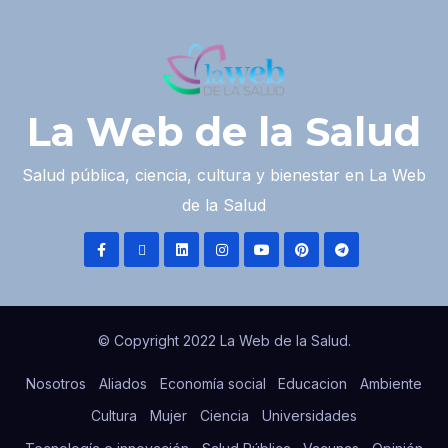
La Web de la Salud
Salud pública, ciencia, cultura y bienestar en La Web
de la Salud
© Copyright 2022 La Web de la Salud.
Nosotros
Aliados
Economía social
Educacion
Ambiente
Cultura
Mujer
Ciencia
Universidades