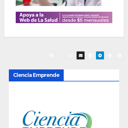
N
Ciencia Emprende
a
v
e
g
a