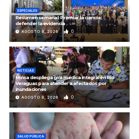
ESPECIALES
Resumen semanal: Premiar la ciencia;
defender la evidencia
0
AGOSTO 9, 2026
NOTICIAS
Minsa despliega gira médica integral en Río
Veraguas para atender a afectados por
inundaciones
0
AGOSTO 8, 2026
SALUD PÚBLICA