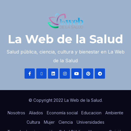
La Web de la Salud
Salud pública, ciencia, cultura y bienestar en La Web
de la Salud
© Copyright 2022 La Web de la Salud.
Nosotros
Aliados
Economía social
Educacion
Ambiente
Cultura
Mujer
Ciencia
Universidades