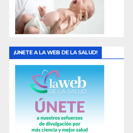
a
d
a
s
¡UNETE A LA WEB DE LA SALUD!