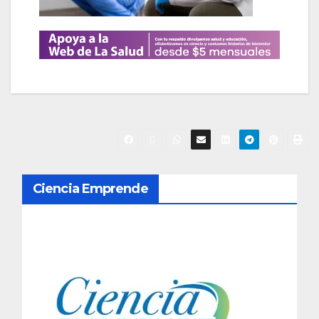
N
Ciencia Emprende
a
v
e
g