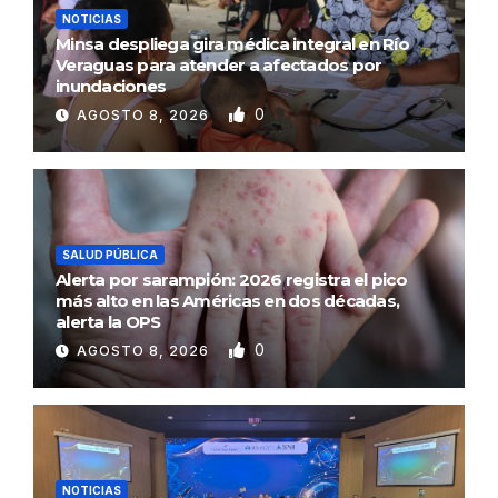
NOTICIAS
Minsa despliega gira médica integral en Río
Veraguas para atender a afectados por
inundaciones
0
AGOSTO 8, 2026
SALUD PÚBLICA
Alerta por sarampión: 2026 registra el pico
más alto en las Américas en dos décadas,
alerta la OPS
0
AGOSTO 8, 2026
NOTICIAS