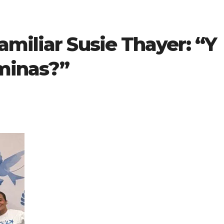
miliar Susie Thayer: “Y
aminas?”