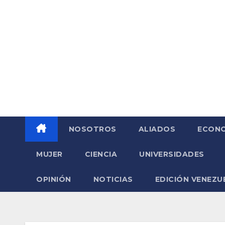
Saltar
al
contenido
NOSOTROS
ALIADOS
ECONO
MUJER
CIENCIA
UNIVERSIDADES
OPINIÓN
NOTICIAS
EDICIÓN VENEZU