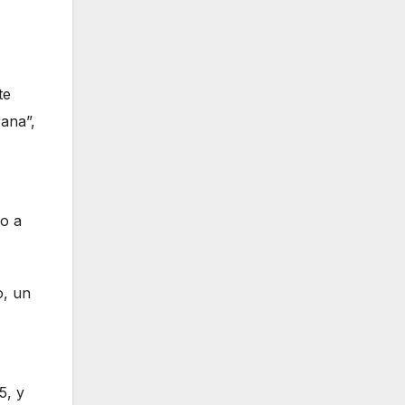
te
ana”,
yo a
o, un
5, y