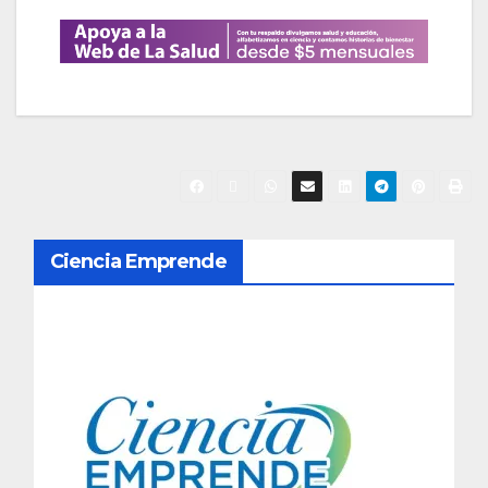
N
Ciencia Emprende
a
v
e
g
a