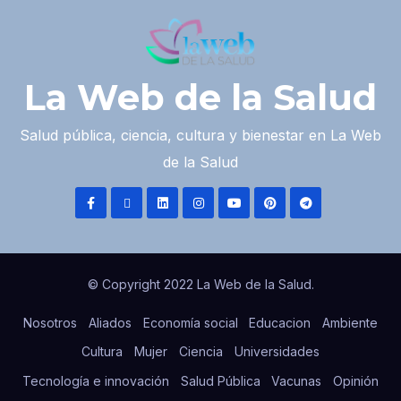
La Web de la Salud
Salud pública, ciencia, cultura y bienestar en La Web
de la Salud
© Copyright 2022 La Web de la Salud.
Nosotros
Aliados
Economía social
Educacion
Ambiente
Cultura
Mujer
Ciencia
Universidades
Tecnología e innovación
Salud Pública
Vacunas
Opinión