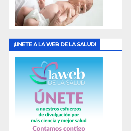
d
a
s
¡UNETE A LA WEB DE LA SALUD!