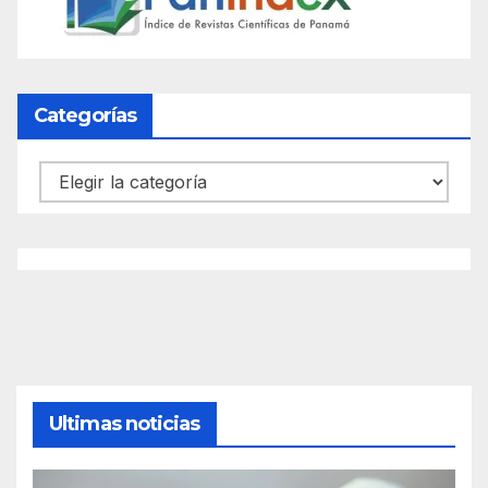
Categorías
Categorías
Ultimas noticias