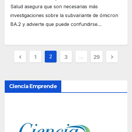
Salud asegura que son necesarias más
investigaciones sobre la subvariante de ómicron
BA.2 y advierte que puede confundirse…
P
2
…
1
3
29
a
g
Ciencia Emprende
i
n
a
c