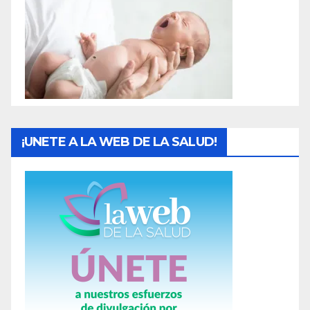
a
s
¡UNETE A LA WEB DE LA SALUD!