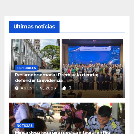
Ultimas noticias
ESPECIALES
Resumen semanal: Premiar la ciencia;
defender la evidencia
0
AGOSTO 9, 2026
NOTICIAS
Minsa despliega gira médica integral en Río