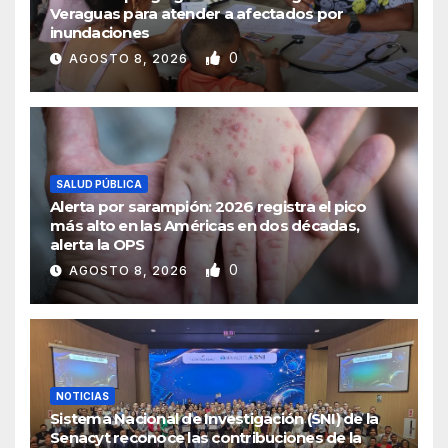
Veraguas para atender a afectados por
inundaciones
0
AGOSTO 8, 2026
SALUD PÚBLICA
Alerta por sarampión: 2026 registra el pico
más alto en las Américas en dos décadas,
alerta la OPS
0
AGOSTO 8, 2026
NOTICIAS
Sistema Nacional de Investigación (SNI) de la
Senacyt reconoce las contribuciones de la