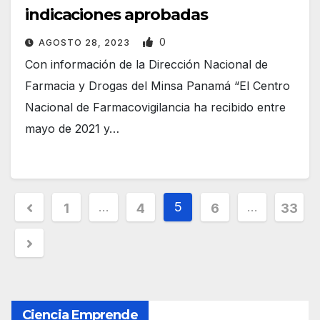
indicaciones aprobadas
0
AGOSTO 28, 2023
Con información de la Dirección Nacional de
Farmacia y Drogas del Minsa Panamá “El Centro
Nacional de Farmacovigilancia ha recibido entre
mayo de 2021 y…
P
…
5
…
1
4
6
33
a
g
i
Ciencia Emprende