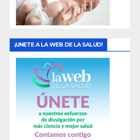
d
a
s
¡UNETE A LA WEB DE LA SALUD!