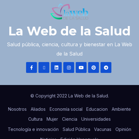
La Web de la Salud
Salud pública, ciencia, cultura y bienestar en La Web
de la Salud
© Copyright 2022 La Web de la Salud.
Nosotros
Aliados
Economía social
Educacion
Ambiente
Cultura
Mujer
Ciencia
Universidades
Tecnología e innovación
Salud Pública
Vacunas
Opinión