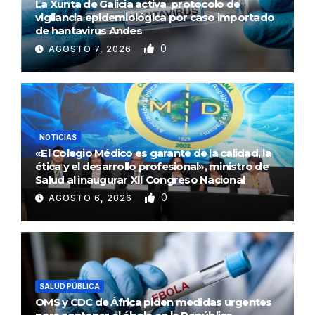
La Xunta de Galicia activa protocolo de
vigilancia epidemiológica por caso importado
de hantavirus Andes
0
AGOSTO 7, 2026
NOTICIAS
«El Colegio Médico es garante de la calidad, la
ética y el desarrollo profesional», ministro de
Salud al inaugurar XII Congreso Nacional
0
AGOSTO 6, 2026
SALUD PÚBLICA
OMS y CDC de África piden medidas urgentes