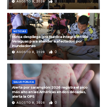
0
AGOSTO 9, 2026
NOTICIAS
Minsa despliega gira médica integral en Río
Veraguas para atender a afectados por
inundaciones
0
AGOSTO 8, 2026
SALUD PÚBLICA
Alerta por sarampión: 2026 registra el pico
más alto en las Américas en dos décadas,
alerta la OPS
0
AGOSTO 8, 2026