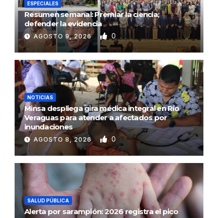
ESPECIALES
Resumen semanal: Premiar la ciencia;
defender la evidencia
0
AGOSTO 9, 2026
NOTICIAS
Minsa despliega gira médica integral en Río
Veraguas para atender a afectados por
inundaciones
0
AGOSTO 8, 2026
SALUD PÚBLICA
Alerta por sarampión: 2026 registra el pico