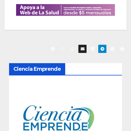
N
Ciencia Emprende
a
v
e
g
a