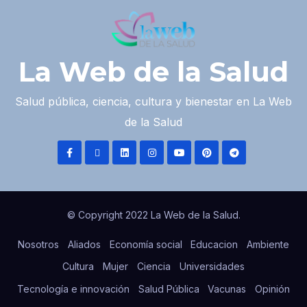
La Web de la Salud
Salud pública, ciencia, cultura y bienestar en La Web
de la Salud
© Copyright 2022 La Web de la Salud.
Nosotros
Aliados
Economía social
Educacion
Ambiente
Cultura
Mujer
Ciencia
Universidades
Tecnología e innovación
Salud Pública
Vacunas
Opinión