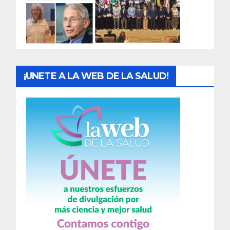
d
a
s
¡UNETE A LA WEB DE LA SALUD!