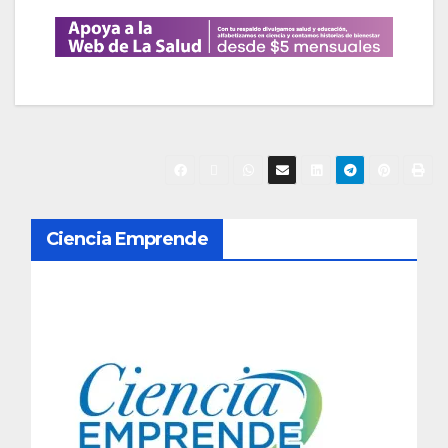
N
Ciencia Emprende
a
v
e
g
a