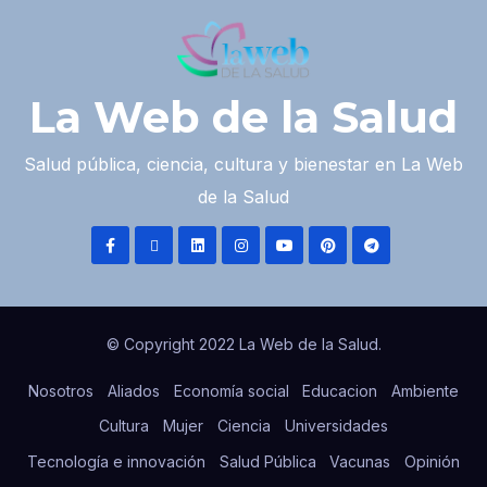
La Web de la Salud
Salud pública, ciencia, cultura y bienestar en La Web
de la Salud
© Copyright 2022 La Web de la Salud.
Nosotros
Aliados
Economía social
Educacion
Ambiente
Cultura
Mujer
Ciencia
Universidades
Tecnología e innovación
Salud Pública
Vacunas
Opinión