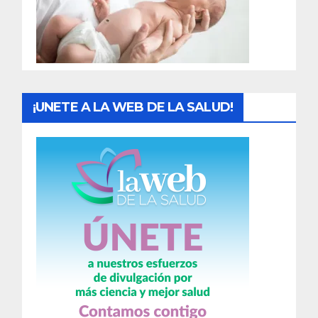
d
a
s
¡UNETE A LA WEB DE LA SALUD!