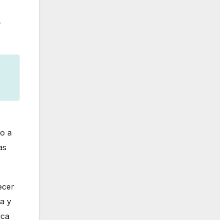
do a
as
lecer
ía y
ica