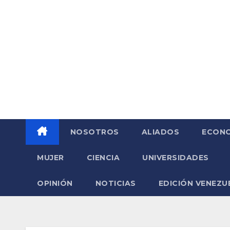
Saltar
al
contenido
NOSOTROS
ALIADOS
ECONO
MUJER
CIENCIA
UNIVERSIDADES
OPINIÓN
NOTICIAS
EDICIÓN VENEZU