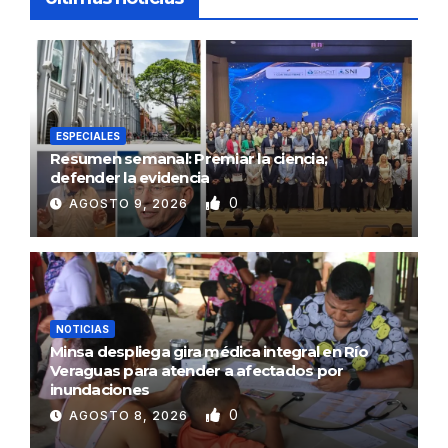
ESPECIALES
Resumen semanal: Premiar la ciencia;
defender la evidencia
0
AGOSTO 9, 2026
NOTICIAS
Minsa despliega gira médica integral en Río
Veraguas para atender a afectados por
inundaciones
0
AGOSTO 8, 2026