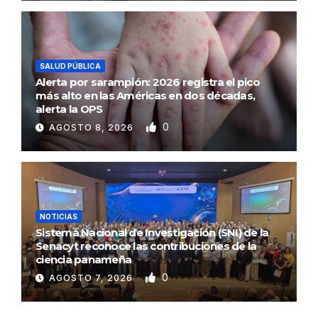
SALUD PÚBLICA
Alerta por sarampión: 2026 registra el pico
más alto en las Américas en dos décadas,
alerta la OPS
0
AGOSTO 8, 2026
NOTICIAS
Sistema Nacional de Investigación (SNI) de la
Senacyt reconoce las contribuciones de la
ciencia panameña
0
AGOSTO 7, 2026