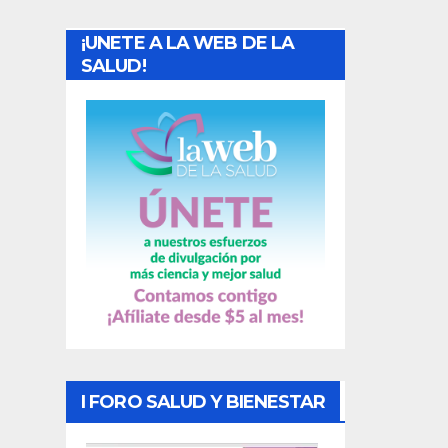
a
¡UNETE A LA WEB DE LA
d
SALUD!
a
s
I FORO SALUD Y BIENESTAR