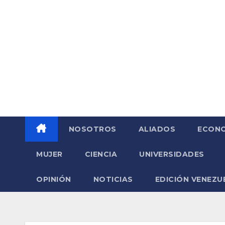
Saltar
al
contenido
NOSOTROS
ALIADOS
ECONO
MUJER
CIENCIA
UNIVERSIDADES
OPINIÓN
NOTICIAS
EDICIÓN VENEZU