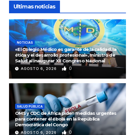
Ultimas noticias
NOTICIAS
«El Colegio Médico es garante de la calidad, la
ética y el desarrollo profesional», ministro de
Salud al inaugurar XII Congreso Nacional
0
AGOSTO 6, 2026
SALUD PÚBLICA
OMS y CDC de África piden medidas urgentes
para contener el ébola en la República
Democrática del Congo
0
AGOSTO 6, 2026