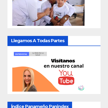
Llegamos A Todas Partes
Índice Panameño Panindex