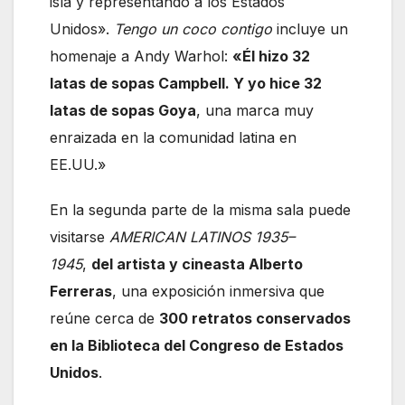
isla y representando a los Estados
Unidos».
Tengo un coco contigo
incluye un
homenaje a Andy Warhol:
«Él hizo 32
latas
de
sopas Campbell. Y yo hice 32
latas
de
sopas Goya
, una marca muy
enraizada en la comunidad latina en
EE.UU.»
En la segunda parte de la misma sala puede
visitarse
AMERICA
N LATINOS 1935–
1945
,
de
l artista y cineasta Alberto
Ferreras
, una exposición inmersiva que
reúne cerca de
300 retratos conservados
en la Biblioteca
de
l Congreso
de
Estados
Unidos
.