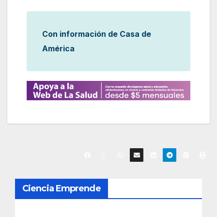
Con información de Casa de
América
N
Ciencia Emprende
a