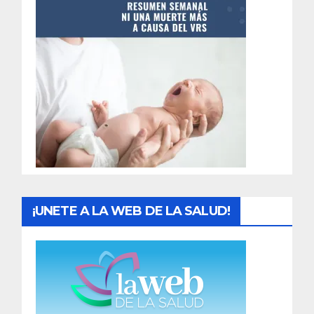
n
t
r
a
d
a
s
¡UNETE A LA WEB DE LA SALUD!