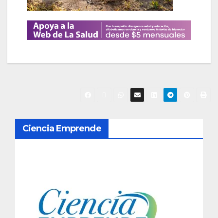
N
Ciencia Emprende
a
v
e
g
a