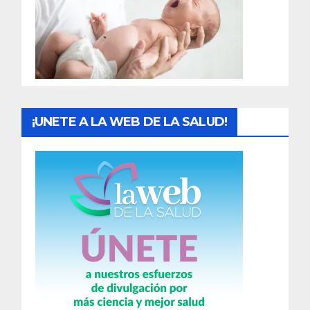
a
d
a
s
¡UNETE A LA WEB DE LA SALUD!