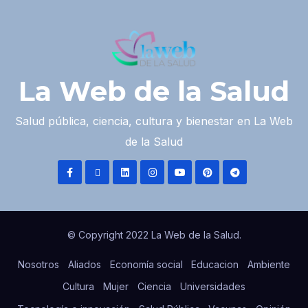
La Web de la Salud
Salud pública, ciencia, cultura y bienestar en La Web
de la Salud
© Copyright 2022 La Web de la Salud.
Nosotros
Aliados
Economía social
Educacion
Ambiente
Cultura
Mujer
Ciencia
Universidades