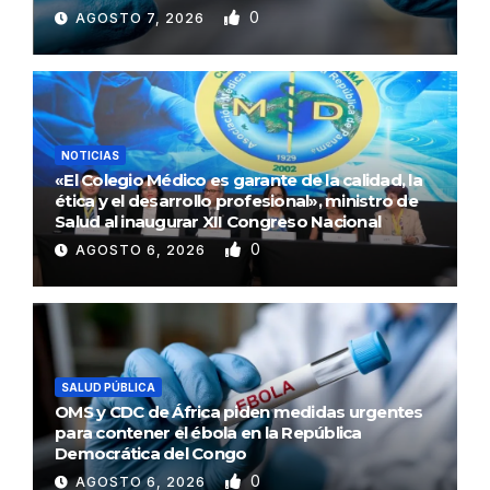
0
AGOSTO 7, 2026
NOTICIAS
«El Colegio Médico es garante de la calidad, la
ética y el desarrollo profesional», ministro de
Salud al inaugurar XII Congreso Nacional
0
AGOSTO 6, 2026
SALUD PÚBLICA
OMS y CDC de África piden medidas urgentes
para contener el ébola en la República
Democrática del Congo
0
AGOSTO 6, 2026