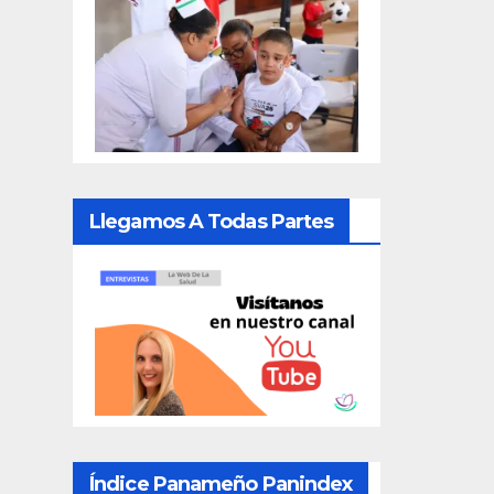
Llegamos A Todas Partes
Índice Panameño Panindex