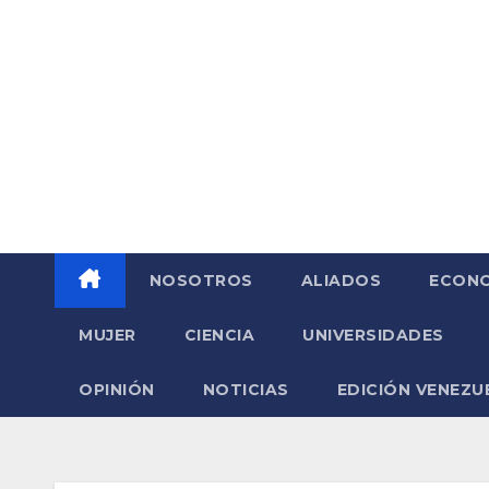
Saltar
al
contenido
NOSOTROS
ALIADOS
ECONO
MUJER
CIENCIA
UNIVERSIDADES
OPINIÓN
NOTICIAS
EDICIÓN VENEZU