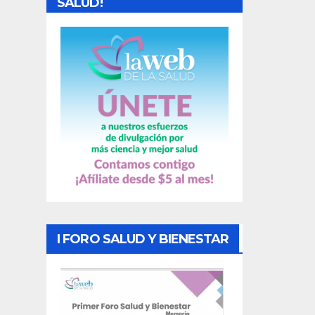
SALUD!
a
s
I FORO SALUD Y BIENESTAR