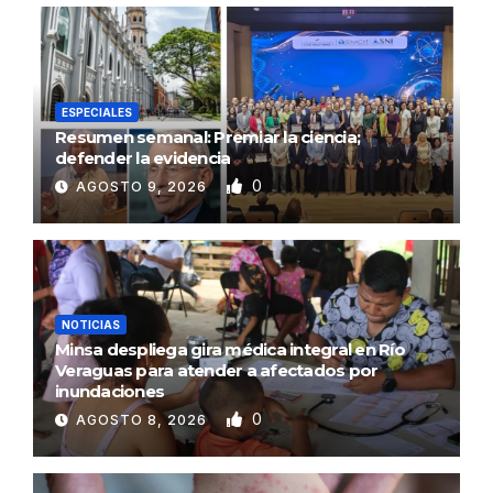
ESPECIALES
Resumen semanal: Premiar la ciencia;
defender la evidencia
0
AGOSTO 9, 2026
NOTICIAS
Minsa despliega gira médica integral en Río
Veraguas para atender a afectados por
inundaciones
0
AGOSTO 8, 2026