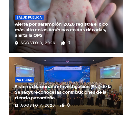
SALUD PÚBLICA
Alerta por sarampión: 2026 registra el pico
más alto en las Américas en dos décadas,
alerta la OPS
0
AGOSTO 8, 2026
NOTICIAS
Sistema Nacional de Investigación (SNI) de la
Senacyt reconoce las contribuciones de la
ciencia panameña
0
AGOSTO 7, 2026