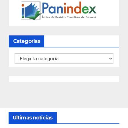
Categorías
Categorías
Ultimas noticias