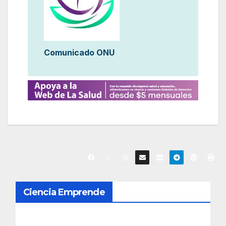
Comunicado ONU
N
Ciencia Emprende
a
v