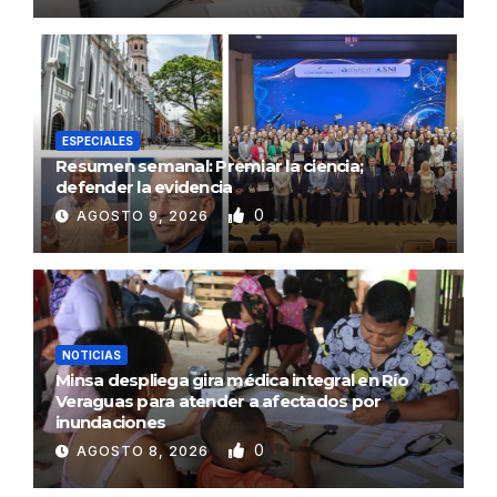
ESPECIALES
Resumen semanal: Premiar la ciencia;
defender la evidencia
0
AGOSTO 9, 2026
NOTICIAS
Minsa despliega gira médica integral en Río
Veraguas para atender a afectados por
inundaciones
0
AGOSTO 8, 2026