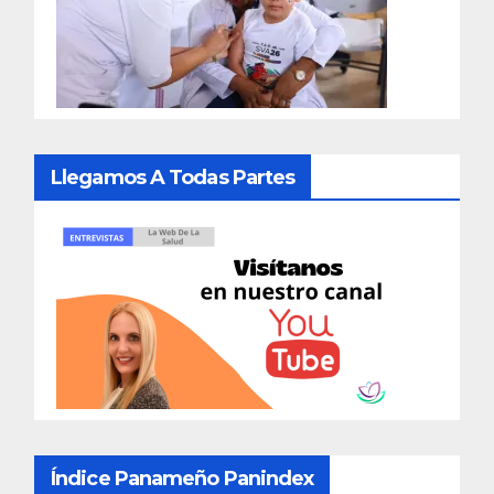
Llegamos A Todas Partes
Índice Panameño Panindex