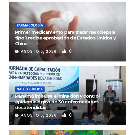
FARMACOLOGÍA
Primer medicamento para tratar narcolepsia
tipo 1 recibe aprobación de Estados Unidos y
China
0
AGOSTO 5, 2026
SALUD PÚBLICA
Panamá impulsa eliminación y control
epidemiológico de 30 enfermedades
desatendidas
0
AGOSTO 5, 2026