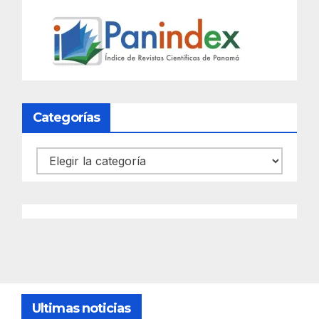
Categorías
Categorías
Ultimas noticias