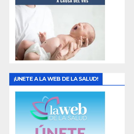
t
r
a
d
a
s
¡UNETE A LA WEB DE LA SALUD!