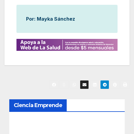
Por: Mayka Sánchez
N
Ciencia Emprende
a
v