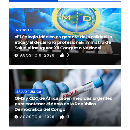
NOTICIAS
«El Colegio Médico es garante de la calidad, la
ética y el desarrollo profesional», ministro de
Salud al inaugurar XII Congreso Nacional
0
AGOSTO 6, 2026
SALUD PÚBLICA
OMS y CDC de África piden medidas urgentes
para contener el ébola en la República
Democrática del Congo
0
AGOSTO 6, 2026