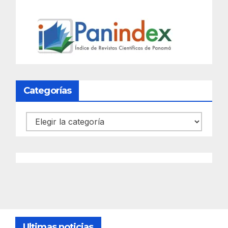
Categorías
Categorías
Ultimas noticias