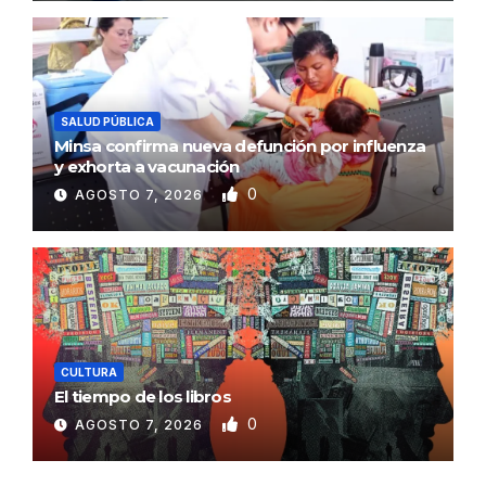
SALUD PÚBLICA
Minsa confirma nueva defunción por influenza
y exhorta a vacunación
0
AGOSTO 7, 2026
CULTURA
El tiempo de los libros
0
AGOSTO 7, 2026