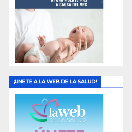
t
r
a
d
a
s
¡UNETE A LA WEB DE LA SALUD!