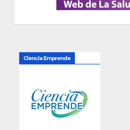
N
Ciencia Emprende
a
v
e
g
a
c