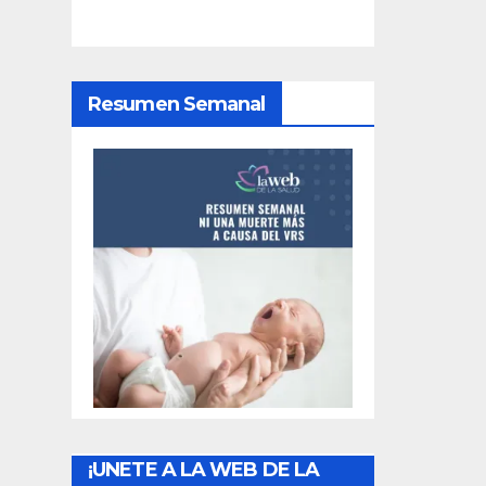
i
ó
Resumen Semanal
n
d
e
e
n
t
r
a
¡UNETE A LA WEB DE LA
d