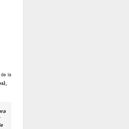
 de la
s),
bra
de