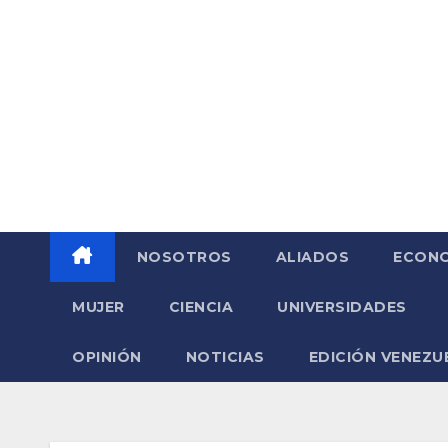
Saltar
al
contenido
NOSOTROS
ALIADOS
ECONO
MUJER
CIENCIA
UNIVERSIDADES
OPINIÓN
NOTICIAS
EDICIÓN VENEZU